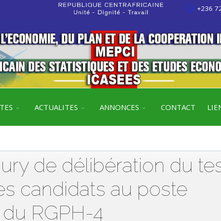
+236 72
ITES
ACTUALITES
ANNONCES
CONTACT
LIE
 de délibération du tes
es candidats au poste
r du RGPH-4