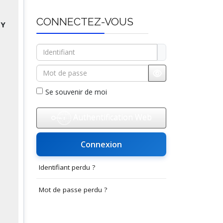
CONNECTEZ-VOUS
BY
Identifiant
Mot de passe
Afficher le mot d
Se souvenir de moi
Authentification Web
Connexion
Identifiant perdu ?
Mot de passe perdu ?