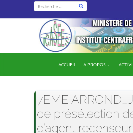
ACCUEIL
A PROPOS
ACTIV
7EME ARROND_Jury
de présélection d
d’agent recenseu