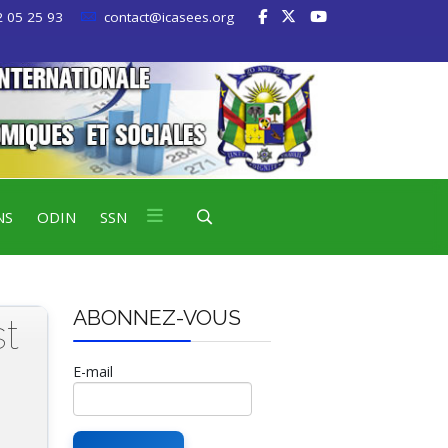
 05 25 93
contact@icasees.org
NS
ODIN
SSN
ABONNEZ-VOUS
t
E-mail