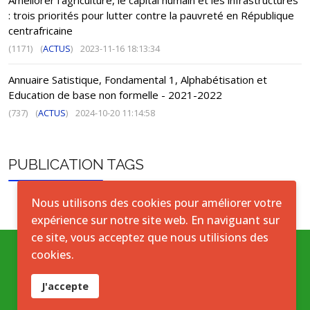
Améliorer l’agriculture, le capital humain et les infrastructures
: trois priorités pour lutter contre la pauvreté en République
centrafricaine
(1171)
(
ACTUS
)
2023-11-16 18:13:34
Annuaire Satistique, Fondamental 1, Alphabétisation et
Education de base non formelle - 2021-2022
(737)
(
ACTUS
)
2024-10-20 11:14:58
PUBLICATION TAGS
Nous utilisons des cookies pour améliorer votre
expérience sur notre site web. En naviguant sur
ce site, vous acceptez que nous utilisions des
cookies.
Conditions générales
J'accepte
Accord de licence ouverte