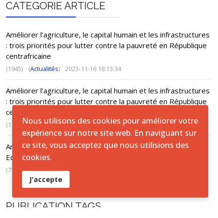
CATEGORIE ARTICLE
Améliorer l’agriculture, le capital humain et les infrastructures
: trois priorités pour lutter contre la pauvreté en République
centrafricaine
(1945)
(
Actualités
)
2023-11-16 18:13:34
Améliorer l’agriculture, le capital humain et les infrastructures
: trois priorités pour lutter contre la pauvreté en République
centrafricaine
Nous utilisons des cookies pour améliorer votre
(1170)
(
ACTUS
)
2023-11-16 18:13:34
expérience sur notre site web. En naviguant sur
ce site, vous acceptez que nous utilisions des
Annuaire Satistique, Fondamental 1, Alphabétisation et
cookies.
Education de base non formelle - 2021-2022
(736)
(
ACTUS
)
2024-10-20 11:14:58
J'accepte
PUBLICATION TAGS