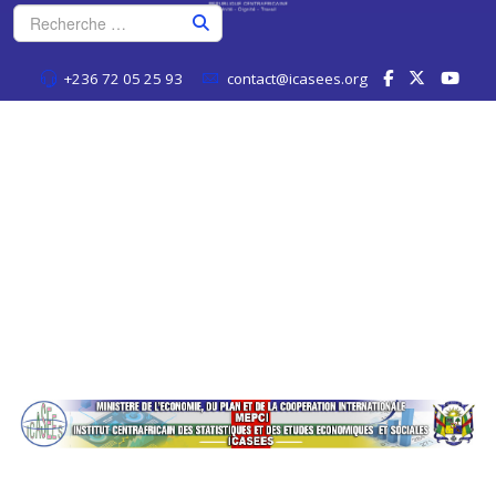
+236 72 05 25 93
contact@icasees.org