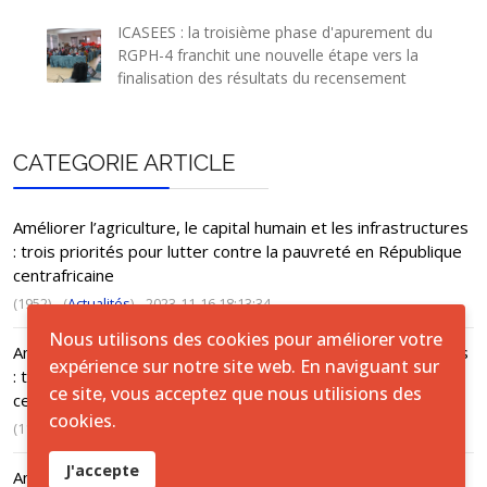
ICASEES : la troisième phase d'apurement du
RGPH-4 franchit une nouvelle étape vers la
finalisation des résultats du recensement
CATEGORIE ARTICLE
Améliorer l’agriculture, le capital humain et les infrastructures
: trois priorités pour lutter contre la pauvreté en République
centrafricaine
(1952)
(
Actualités
)
2023-11-16 18:13:34
Nous utilisons des cookies pour améliorer votre
Améliorer l’agriculture, le capital humain et les infrastructures
expérience sur notre site web. En naviguant sur
: trois priorités pour lutter contre la pauvreté en République
ce site, vous acceptez que nous utilisions des
centrafricaine
cookies.
(1173)
(
ACTUS
)
2023-11-16 18:13:34
J'accepte
Annuaire Satistique, Fondamental 1, Alphabétisation et