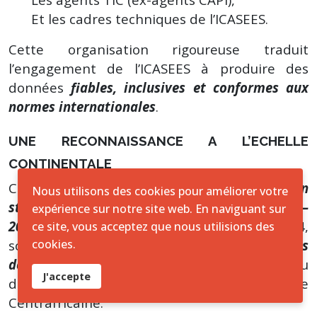
Et les cadres techniques de l’ICASEES.
Cette organisation rigoureuse traduit
l’engagement de l’ICASEES à produire des
données
fiables, inclusives et conformes aux
normes internationales
.
UNE RECONNAISSANCE A L’ECHELLE
CONTINENTALE
Classée
neuvième meilleure institution
Nous utilisons des cookies pour améliorer votre
statistique d’Afrique
selon l’
Indice ODIN 2024–
expérience sur notre site web. En naviguant sur
2025
, l’ICASEES confirme, à travers le RGPH-4,
ce site, vous acceptez que nous utilisions des
cookies.
son
rôle stratégique dans la gouvernance des
données
, au service de la planification du
J'accepte
développement durable en République
Centrafricaine.