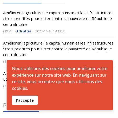
Améliorer l’agriculture, le capital humain et les infrastructures
: trois priorités pour lutter contre la pauvreté en République
centrafricaine
(1951)
(
Actualités
)
2023-11-16 18:13:34
Améliorer l’agriculture, le capital humain et les infrastructures
: trois priorités pour lutter contre la pauvreté en République
centrafricaine
(1171)
(
ACTUS
)
2023-11-16 18:13:34
Nous utilisons des cookies pour améliorer votre
Annuaire Satistique, Fondamental 1, Alphabétisation et
expérience sur notre site web. En naviguant sur
Education de base non formelle - 2021-2022
ce site, vous acceptez que nous utilisions des
(737)
(
ACTUS
)
2024-10-20 11:14:58
cookies.
J'accepte
PUBLICATION TAGS