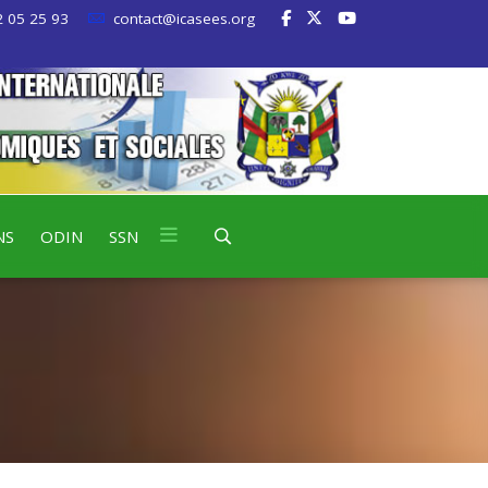
 05 25 93
contact@icasees.org
NS
ODIN
SSN