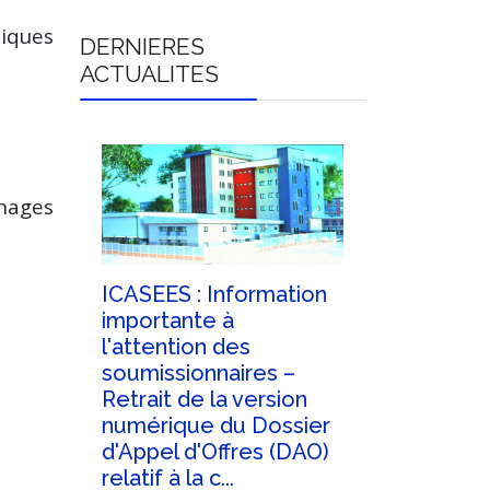
liques
DERNIERES
ACTUALITES
énages
tion
ICASEES : Information
ICASEES :
03 au
importante à
de la troi
l'attention des
de répon
a
soumissionnaires –
demande
utur
Retrait de la version
clarificat
ES
numérique du Dossier
potentiel
d'Appel d'Offres (DAO)
soumissio
relatif à la c...
DAO relati
9