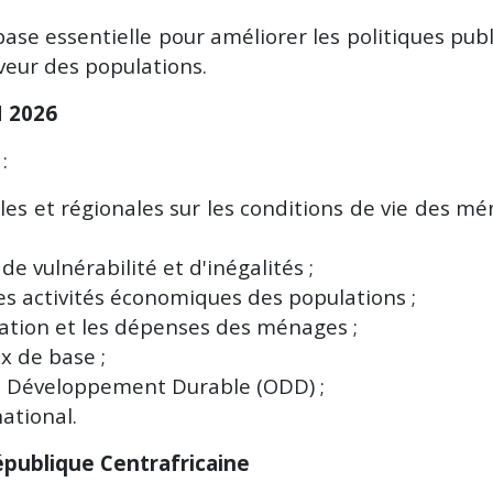
ase essentielle pour améliorer les politiques pub
veur des populations.
M 2026
:
les et régionales sur les conditions de vie des m
e vulnérabilité et d'inégalités ;
les activités économiques des populations ;
ICASEES : Transmission
ICASEES : Publica
du tableau récapitulatif
de l'Addendum n°
ation et les dépenses des ménages ;
des questions des
Dossier d'Appel
ux de base ;
soumissionnaires et
d'Offres relatif à l
 de Développement Durable (ODD) ;
des informations sur le
construction du f
ational.
Dossier d'Appel
siège de l'ICASE
d'Offres (DAO) du futur
(R+5)
publique Centrafricaine
...
03 août 2026
Vues : 8