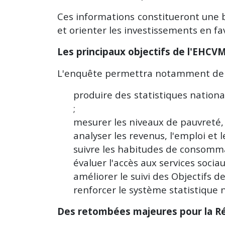
Ces informations constitueront une b
et orienter les investissements en fa
Les principaux objectifs de l'EHCV
L'enquête permettra notamment de 
produire des statistiques nationa
;
mesurer les niveaux de pauvreté, d
analyser les revenus, l'emploi et 
Comptes
ICASEES : Les
naux 2019-2021
Comptes Nationaux
suivre les habitudes de consomm
 République
2019-2021
évaluer l'accès aux services socia
africaine
officiellement publiés
améliorer le suivi des Objectifs
iellement publiés
renforcer le système statistique n
30 juillet 2026
Vues : 82
t 2026
Vues : 83
Des retombées majeures pour la Ré
Lire la suite
e la suite