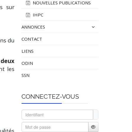
NOUVELLES PUBLICATIONS
es sur
IHPC
ANNONCES
CONTACT
ons du
LIENS
 deux
ODIN
nt les
SSN
CONNECTEZ-VOUS
Identifiant
Mot de passe
quêtés