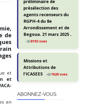
préliminaire de
présélection des
agents recenseurs du
RGPH-4 du 8e
mie,
Arrondissement et de
e de
Begoua. 21 mars 2025 .
ques
-
8192 vues
rrain
ages
Missions et
Attributions de
que et
l'ICASEES
-
7628 vues
on et
WACA-
ABONNEZ-VOUS
es en