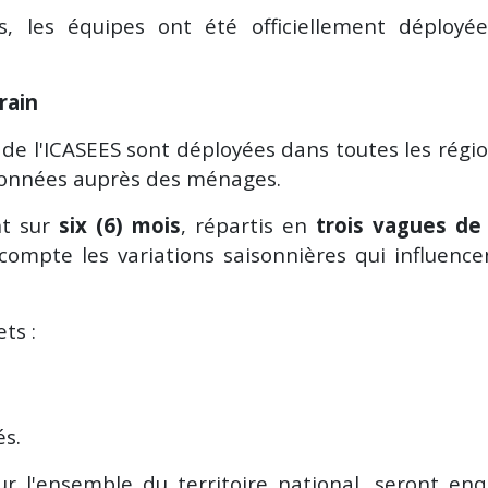
s, les équipes ont été officiellement déployé
rain
s de l'ICASEES sont déployées dans toutes les régi
s données auprès des ménages.
nt sur
six (6) mois
, répartis en
trois vagues de
compte les variations saisonnières qui influence
ts :
és.
sur l'ensemble du territoire national, seront en